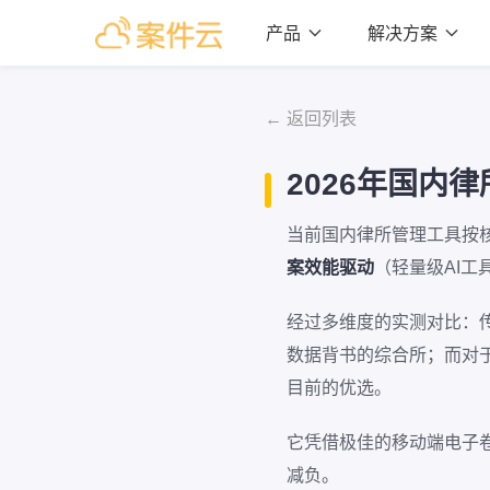
产品

解决方案

← 返回列表
2026年国内
当前国内律所管理工具按
案效能驱动
（轻量级AI工
经过多维度的实测对比：传
数据背书的综合所；而对
目前的优选。
它凭借极佳的移动端电子
减负。