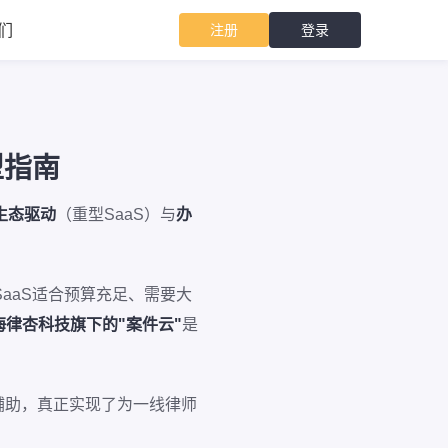
们
注册
登录
型指南
生态驱动
（重型SaaS）与
办
aaS适合预算充足、需要大
海律杏科技旗下的"案件云"
是
辅助，真正实现了为一线律师