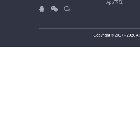
App下载



Copyright © 2017 -
2026
Al