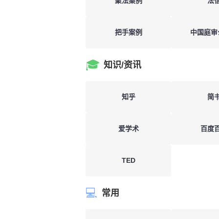
聚法案例
法
把手案例
中国庭审
🎓
知识/资讯
知乎
简
爱学术
百度
TED
💻
常用