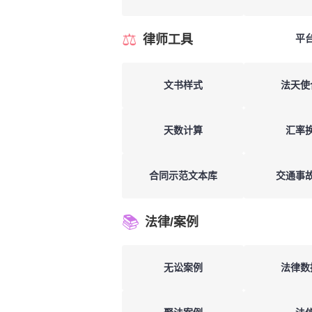
⚖️
律师工具
平
文书样式
法天使
天数计算
汇率
合同示范文本库
交通事
📚
法律/案例
无讼案例
法律数