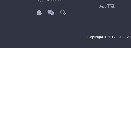
App下载



Copyright © 2017 -
2026
Al