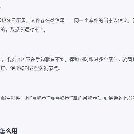
入
里，期限记在日历里，文件存在微信里——同一个案件的当事人信息
旧的，数据永远对不上。
醒，纸质台历不在手边就看不到。律师同时跟进多个案件，光管
举证、保全续封这些关键节点。
邮件附件一堆"最终版""最最终版""真的最终版"。到最后谁也
。
怎么用