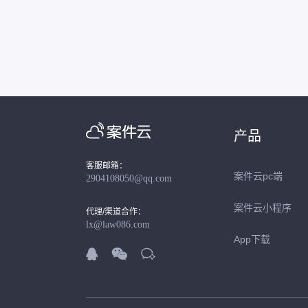
产品
客服邮箱：
案件云pc端
2904108050@qq.com
案件云小程序
代理/渠道合作：
lx@law086.com
App下载


