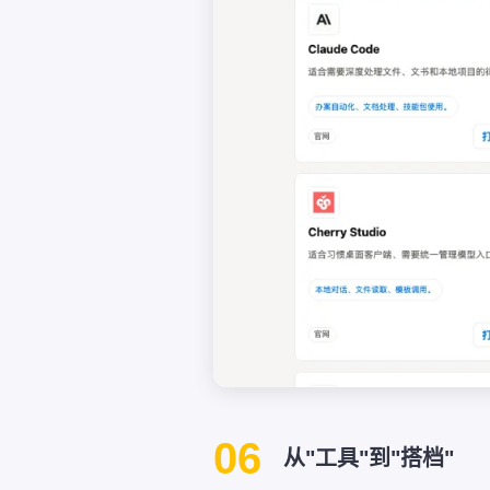
06
从"工具"到"搭档"