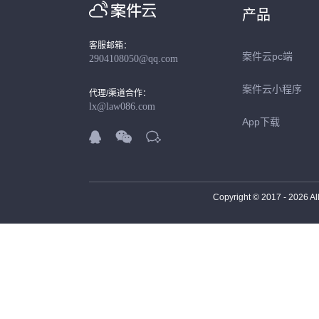
产品
客服邮箱：
案件云pc端
2904108050@qq.com
案件云小程序
代理/渠道合作：
lx@law086.com
App下载



Copyright © 2017 -
2026
Al