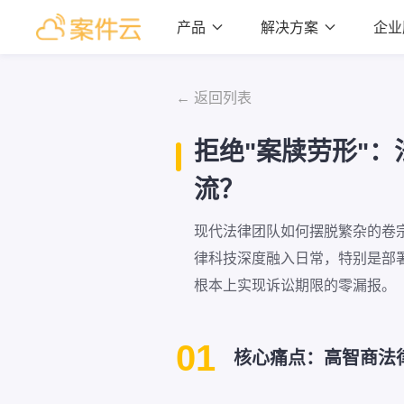
产品

解决方案

企业
← 返回列表
拒绝"案牍劳形"
流？
现代法律团队如何摆脱繁杂的卷
律科技深度融入日常，特别是部署
根本上实现诉讼期限的零漏报。
01
核心痛点：高智商法