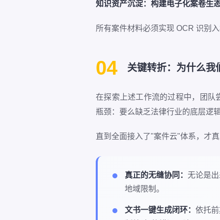
知识资产沉淀：构建电子化案卷生
所有案件材料必须实现 OCR 识
04
关键转折：为什么我
在探索上述工作流的过程中，团队尝试
瓶颈：要么缺乏法律行业的底层逻
直到全面接入了"案件云"体系，才
真正的无缝协同：
无论是出
地域限制。
文书一键生成闭环：
依托前