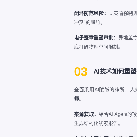
闭环防范风险：
立案前强制
冲突"的尴尬。
电子签章重塑审批：
异地盖
底打破物理空间限制。
03
AI技术如何重
全面采用AI赋能的律所，
师
。
案源获取：
结合AI Agen
生成结构化线索报告。