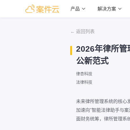
产品

解决方案

← 返回列表
2026年律所
公新范式
律杏科技
法律科技
未来律所管理系统的核心
加速向"智能法律助手与
面财务统筹，律所管理系