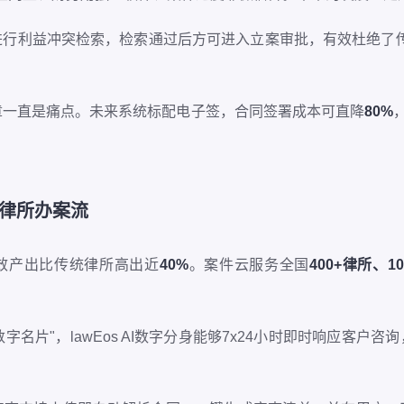
进行利益冲突检索，检索通过后方可进入立案审批，有效杜绝了传
章一直是痛点。未来系统标配电子签，合同签署成本可直降
80%
塑律所办案流
人效产出比传统律所高出近
40%
。案件云服务全国
400+律所、1
t的"数字名片"，lawEos AI数字分身能够7x24小时即时响应客