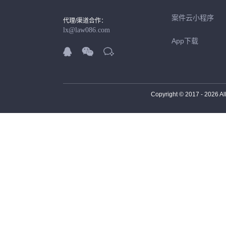
案件云小程序
代理/渠道合作：
lx@law086.com
App下载



Copyright © 2017 -
2026
Al